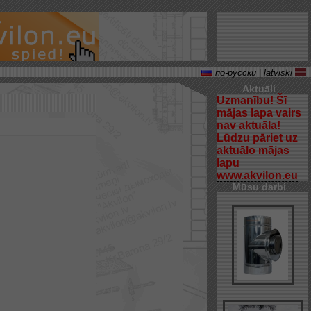
по-русски
|
latviski
Aktuāli
Uzmanību! Šī
mājas lapa vairs
nav aktuāla!
Lūdzu pāriet uz
aktuālo mājas
lapu
www.akvilon.eu
Mūsu darbi