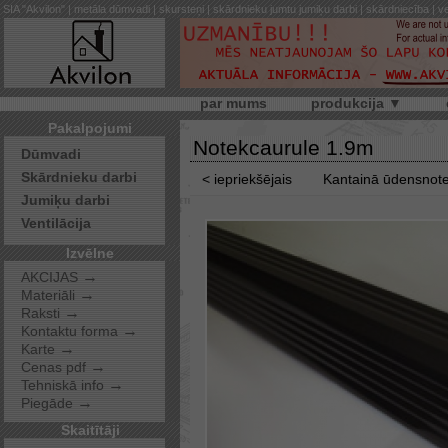
SIA "Akvilon" | metāla dūmvadi | skursteņi | skārdnieku jumtu jumiķu darbi | skārdniecība | ve
par mums
produkcija ▼
Pakalpojumi
Notekcaurule 1.9m
Dūmvadi
Skārdnieku darbi
< iepriekšējais
Kantainā ūdensnot
Jumiķu darbi
Ventilācija
Izvēlne
→
AKCIJAS
→
Materiāli
→
Raksti
→
Kontaktu forma
→
Karte
→
Cenas pdf
→
Tehniskā info
→
Piegāde
Skaitītāji