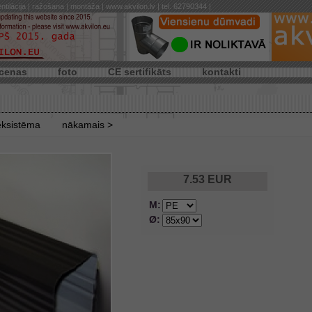
ntilācija | ražošana | montāža | www.akvilon.lv | tel. 62790344 |
cenas
foto
CE sertifikāts
kontakti
eksistēma
nākamais >
7.53
EUR
M:
Ø: