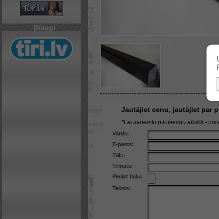
Draugi
Jautājiet cenu, jautājiet par
*Lai saņemtu pilnvērtīgu atbildi - norā
Vārds:
E-pasts:
Tālr.:
Temats:
Pielikt failu:
Teksts: