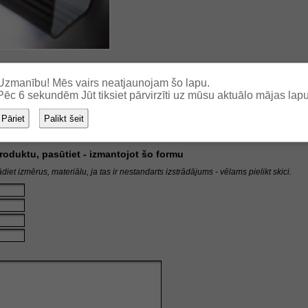
Uzmanību! Mēs vairs neatjaunojam šo lapu.
Pēc
6
sekundēm Jūt tiksiet pārvirzīti uz mūsu aktuālo mājas lapu
Pāriet
Palikt šeit
 produktu, pasūtiet - izmantojot šo formu
diet izmērus, materiālu, ja tas ir nestandarts izstrādājums - vēlams pielikt skici.