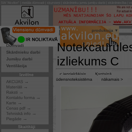
SIA "Akvilon" | metāla dūmvadi | skursteņi | skārdnieku jumtu jumiķu darbi | skārdniecība | ve
par mums
produkcija ▼
Pakalpojumi
Notekcaurule
Dūmvadi
Skārdnieku darbi
izliekums C
Jumiķu darbi
Ventilācija
< iepriekšējais
Kantainā
Izvēlne
ūdensnoteksistēma
nākamais >
→
AKCIJAS
→
Materiāli
→
Raksti
→
Kontaktu forma
→
Karte
→
Cenas pdf
→
Tehniskā info
→
Piegāde
Skaitītāji