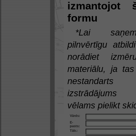
izmantojot 
formu
*Lai saņem
pilnvērtīgu atbild
norādiet izmēru
materiālu, ja tas
nestandarts
izstrādājums
vēlams pielikt skic
Vārds:
E-
pasts:
Tālr.: