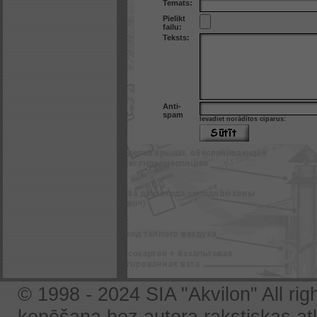
Temats:
Pielikt
failu:
Teksts:
Anti-
spam
Ievadiet norādītos ciparus:
© 1998 - 2024 SIA "Akvilon" All rig
kopēšana bez autora rakstiskas atļa