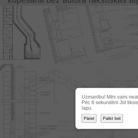
Uzmanību! Mēs vairs neat
Pēc
6
sekundēm Jūt tiksie
lapu.
Pāriet
Palikt šeit