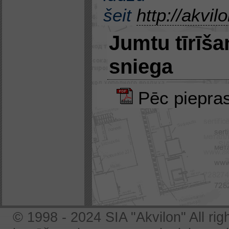
šeit
http://akvil
Jumtu tīrīša
sniega
Pēc piepra
© 1998 - 2024 SIA "Akvilon" All rig