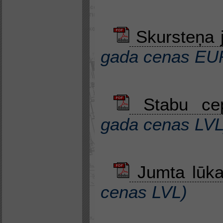
Skursteņa j
gada cenas EU
Stabu cep
gada cenas LV
Jumta lūk
cenas LVL
)