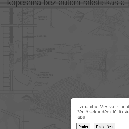
kopēšana bez autora rakstiskas atļa
Uzmanību! Mēs vairs neat
Pēc
5
sekundēm Jūt tiksie
lapu.
Pāriet
Palikt šeit