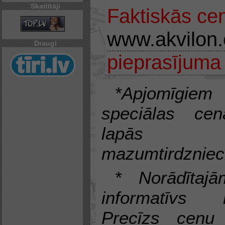
Skaitītāji
Faktiskās ce
www.akvilon
Draugi
pieprasījuma
*Apjomīgiem 
speciālas c
lapās no
mazumtirdzniec
* Norādītaj
informatīvs
Precīzs cenu 