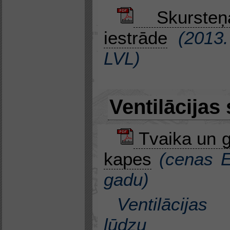
Skurste
iestrāde
(
2013
LVL
)
Ventilācijas
Tvaika un 
kapes
(cenas
gadu
)
Ventilācijas
lūdzu 