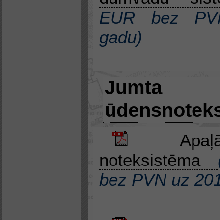
EUR bez P
gadu)
Jumta
ūdensnotek
Apaļā
noteksistēma
bez PVN
uz
201