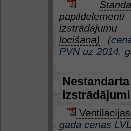
Stand
papildeleme
izstrādājumu
locīšana)
(
cen
PVN
uz
2014. 
Nestandarta
izstrādājumi
Ventilācijas
gada cenas LVL