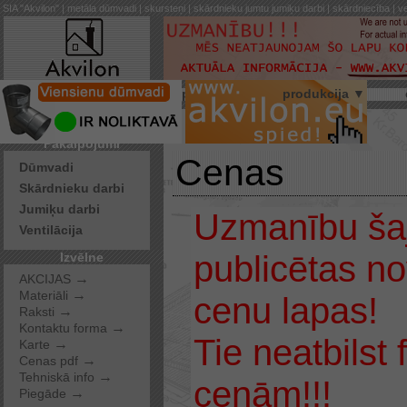
SIA "Akvilon" | metāla dūmvadi | skursteņi | skārdnieku jumtu jumiķu darbi | skārdniecība | ve
par mums
produkcija ▼
Pakalpojumi
Cenas
Dūmvadi
Skārdnieku darbi
Jumiķu darbi
Uzmanību šaj
Ventilācija
publicētas n
Izvēlne
→
AKCIJAS
→
Materiāli
cenu lapas!
→
Raksti
→
Kontaktu forma
Tie neatbilst
→
Karte
→
Cenas pdf
→
Tehniskā info
cenām!!!
→
Piegāde