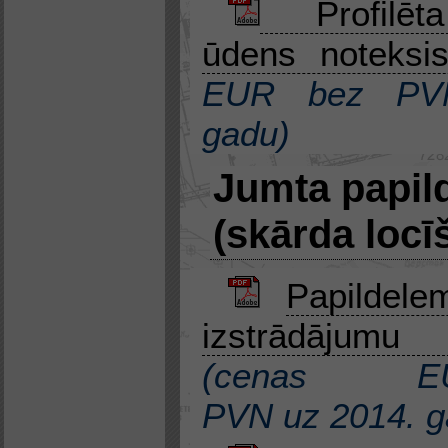
Profilēta
ūdens noteksi
EUR bez P
gadu
)
Jumta papil
(skārda locī
Papildele
izstrādājum
(
cenas 
PVN
uz
2014. 