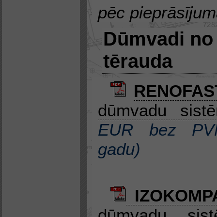
pēc pieprāsīju
Dūmvadi no 
tērauda
RENOFA
dūmvadu sis
EUR bez P
gadu
)
IZOKOMPA
dūmvadu sist