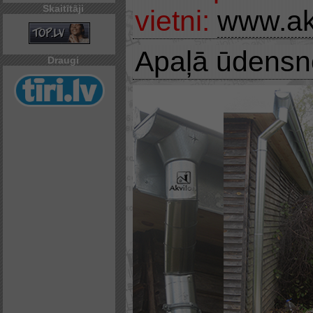
Skaitītāji
vietni:
www.ak
Apaļā ūdensn
Draugi