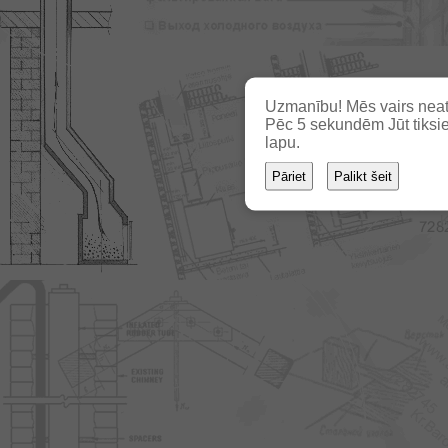
Uzmanību! Mēs vairs neat
Pēc
3
sekundēm Jūt tiksie
lapu.
Pāriet
Palikt šeit