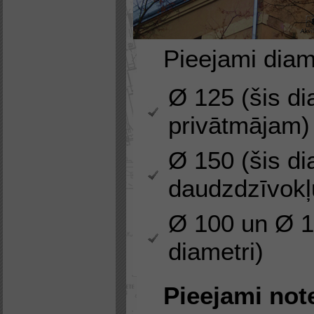
Pieejami diam
Ø 125 (šis di
privātmājam)
Ø 150 (šis di
daudzdzīvok
Ø 100 un Ø 1
diametri)
Pieejami not