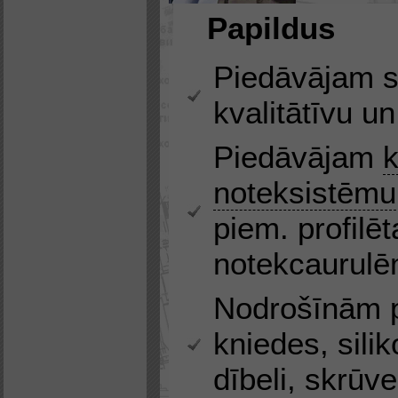
Papildus
Piedāvājam s
kvalitātīvu u
Piedāvājam
k
noteksistēmu
piem. profilē
notekcaurul
Nodrošīnām p
kniedes, silik
dībeli, skrūve