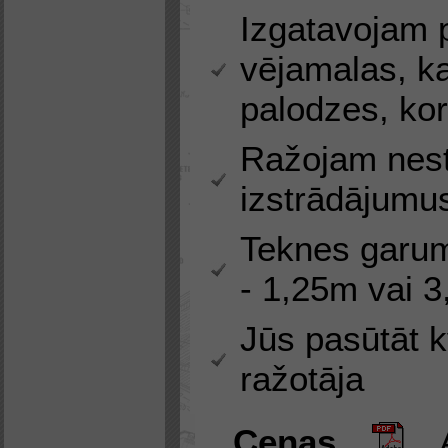
Izgatavojam 
vējamalas, ka
palodzes, kor
Ražojam nest
izstrādājumu
Teknes garum
- 1,25m vai 
Jūs pasūtāt k
ražotāja
Cenas
Ap