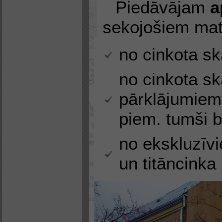
Piedāvājam
a
sekojošiem mat
no cinkota s
no cinkota sk
pārklājumiem
piem. tumši 
no ekskluzīvi
un titāncinka