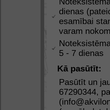
Noteksistēma
dienas (patei
esamībai sta
varam nokomp
Noteksistēma
5 - 7 dienas
Kā pasūtīt:
Pasūtīt un jau
67290344, pa
(info@akvilon