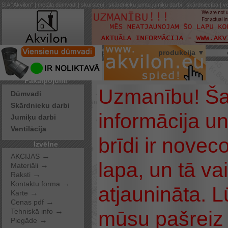
SIA "Akvilon" | metāla dūmvadi | skursteņi | skārdnieku jumtu jumiķu darbi | skārdniecība | ve
par mums
produkcija ▼
Pakalpojumi
Uzmanību! Šaj
Dūmvadi
Skārdnieku darbi
informācija u
Jumiķu darbi
Ventilācija
brīdi ir noveco
Izvēlne
→
AKCIJAS
lapa, un tā va
→
Materiāli
→
Raksti
→
Kontaktu forma
atjaunināta. 
→
Karte
→
Cenas pdf
→
mūsu pašreiz 
Tehniskā info
→
Piegāde