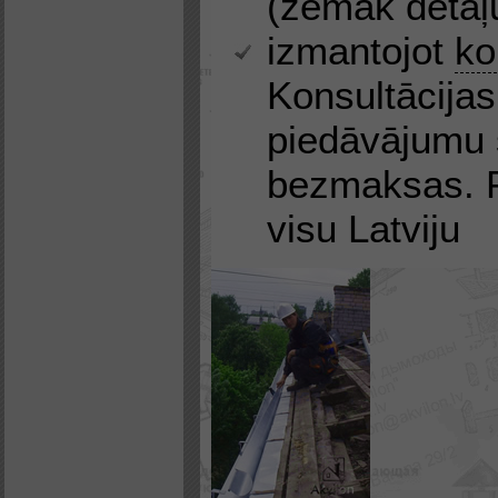
(zemāk detaļu
izmantojot
ko
Konsultācijas
piedāvājumu 
bezmaksas. P
visu Latviju