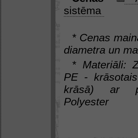
sistēma
* Cenas mainā
diametra un mat
* Materiāli: 
PE - krāsotai
krāsā) ar p
Polyester