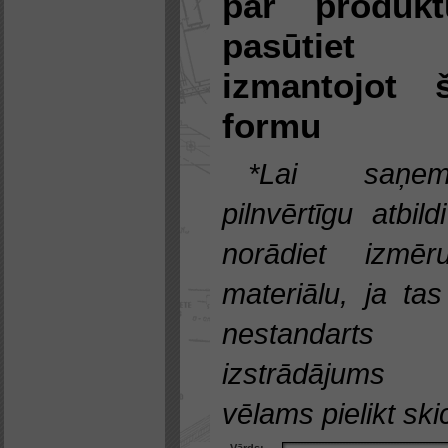
par produkt
pasūtiet
izmantojot 
formu
*Lai saņem
pilnvērtīgu atbild
norādiet izmēru
materiālu, ja tas
nestandarts
izstrādājums
vēlams pielikt skic