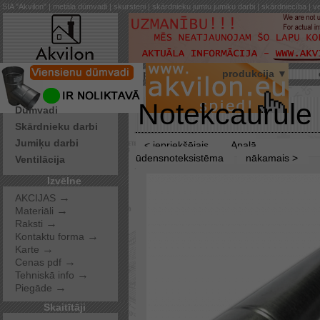
SIA "Akvilon" | metāla dūmvadi | skursteņi | skārdnieku jumtu jumiķu darbi | skārdniecība | ve
par mums
produkcija ▼
Pakalpojumi
Notekcaurule
Dūmvadi
Skārdnieku darbi
Jumiķu darbi
< iepriekšējais
Apaļā
ūdensnoteksistēma
nākamais >
Ventilācija
Izvēlne
→
AKCIJAS
→
Materiāli
→
Raksti
→
Kontaktu forma
→
Karte
→
Cenas pdf
→
Tehniskā info
→
Piegāde
Skaitītāji