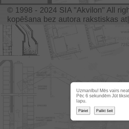
© 1998 - 2024 SIA "Akvilon" All rig
kopēšana bez autora rakstiskas atļa
Uzmanību! Mēs vairs neat
Pēc
5
sekundēm Jūt tiksie
lapu.
Pāriet
Palikt šeit