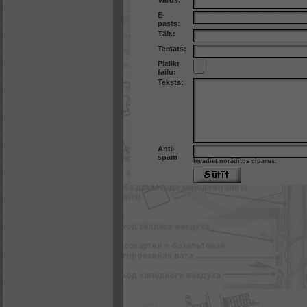
Vārds:
E-
pasts:
Tālr.:
Temats:
Pielikt
failu:
Teksts:
Anti-
spam
Ievadiet norādītos ciparus: