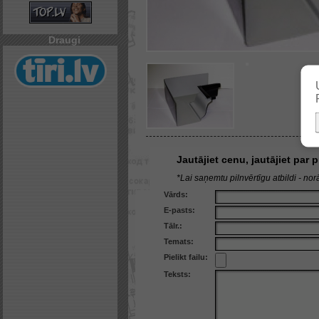
Draugi
Jautājiet cenu, jautājiet par
*Lai saņemtu pilnvērtīgu atbildi - norā
Vārds:
E-pasts:
Tālr.:
Temats:
Pielikt failu:
Teksts: