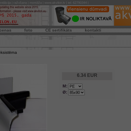
ntilācija | ražošana | montāža | www.akvilon.lv | tel. 62790344 |
cenas
foto
CE sertifikāts
kontakti
eksistēma
6.34
EUR
M:
Ø: