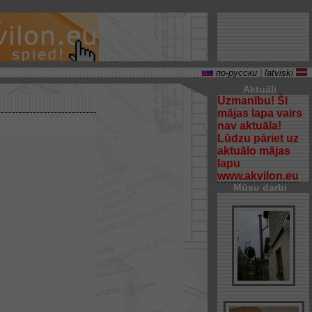
по-русски
|
latviski
Aktuāli
Uzmanību! Šī
mājas lapa vairs
nav aktuāla!
Lūdzu pāriet uz
aktuālo mājas
lapu
www.akvilon.eu
Mūsu darbi