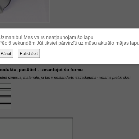
Uzmanību! Mēs vairs neatjaunojam šo lapu.
Pēc
6
sekundēm Jūt tiksiet pārvirzīti uz mūsu aktuālo mājas lapu
Pāriet
Palikt šeit
 produktu, pasūtiet - izmantojot šo formu
diet izmērus, materiālu, ja tas ir nestandarts izstrādājums - vēlams pielikt skici.