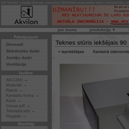
SIA "Akvilon" | metāla dūmvadi | skursteņi | skārdnieku jumtu jumiķu darbi | skārdniecība | ve
par mums
produkcija ▼
Pakalpojumi
Teknes stūris iekšējais 90
Dūmvadi
Skārdnieku darbi
< iepriekšējais
Kantainā ūdensnot
Jumiķu darbi
Ventilācija
Izvēlne
→
AKCIJAS
→
Materiāli
→
Raksti
→
Kontaktu forma
→
Karte
→
Cenas pdf
→
Tehniskā info
→
Piegāde
Skaitītāji