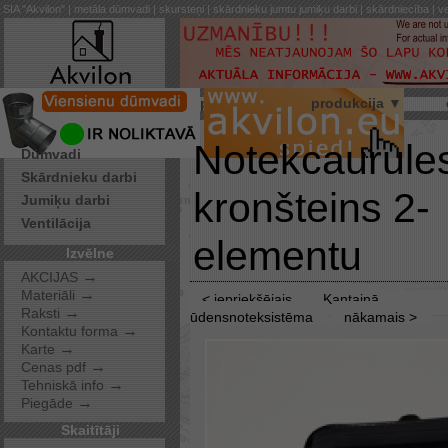
SIA "Akvilon" | metāla dūmvadi | skursteņi | skārdnieku jumtu jumiķu darbi | skārdniecība | ve
par mums
produkcija ▼
Pakalpojumi
Notekcaurule
Dūmvadi
Skārdnieku darbi
kronšteins 2-
Jumiķu darbi
Ventilācija
elementu
Izvēlne
→
AKCIJAS
→
Materiāli
< iepriekšējais
Kantainā
→
Raksti
ūdensnoteksistēma
nākamais >
→
Kontaktu forma
→
Karte
→
Cenas pdf
→
Tehniskā info
→
Piegāde
Skaitītāji