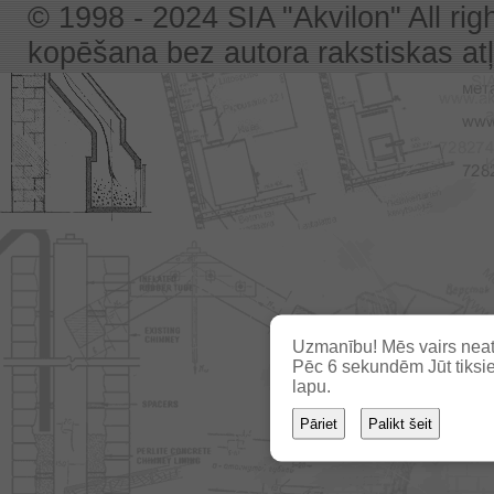
© 1998 - 2024 SIA "Akvilon" All rig
kopēšana bez autora rakstiskas atļa
Uzmanību! Mēs vairs neat
Pēc
5
sekundēm Jūt tiksie
lapu.
Pāriet
Palikt šeit