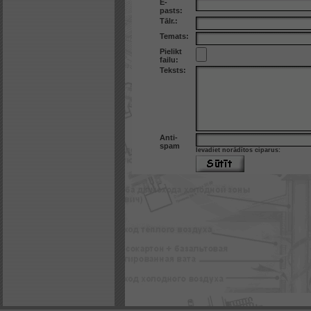
E-
pasts:
Tālr.:
Temats:
Pielikt
failu:
Teksts:
Anti-
spam
Ievadiet norādītos ciparus: