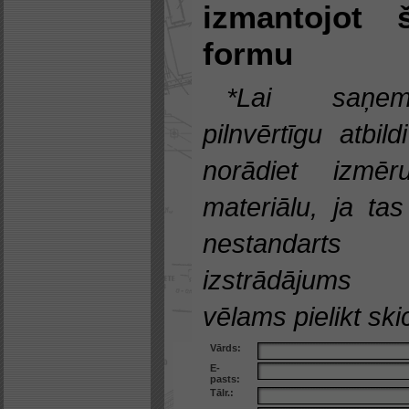
izmantojot 
formu
*Lai saņem
pilnvērtīgu atbild
norādiet izmēru
materiālu, ja tas
nestandarts
izstrādājums
vēlams pielikt skic
Vārds:
E-
pasts:
Tālr.: