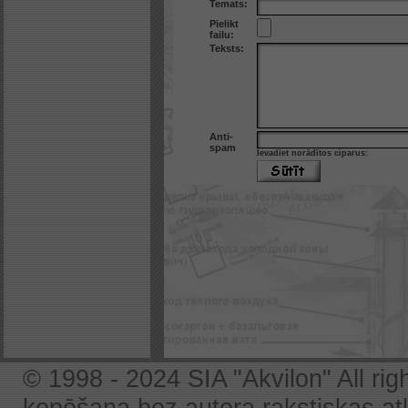
Temats:
Pielikt
failu:
Teksts:
Anti-
spam
Ievadiet norādītos ciparus:
© 1998 - 2024 SIA "Akvilon" All rig
kopēšana bez autora rakstiskas atļa