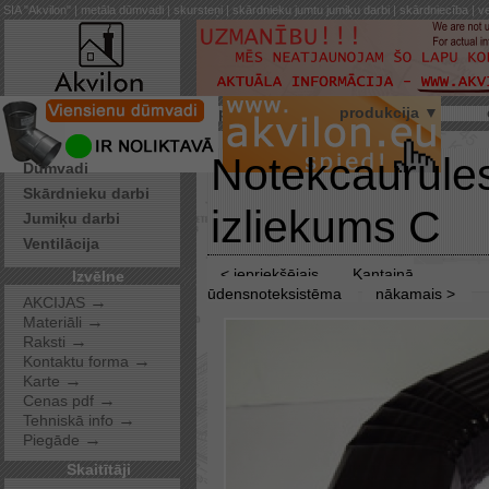
SIA "Akvilon" | metāla dūmvadi | skursteņi | skārdnieku jumtu jumiķu darbi | skārdniecība | ve
par mums
produkcija ▼
Pakalpojumi
Notekcaurule
Dūmvadi
Skārdnieku darbi
izliekums C
Jumiķu darbi
Ventilācija
< iepriekšējais
Kantainā
Izvēlne
ūdensnoteksistēma
nākamais >
→
AKCIJAS
→
Materiāli
→
Raksti
→
Kontaktu forma
→
Karte
→
Cenas pdf
→
Tehniskā info
→
Piegāde
Skaitītāji