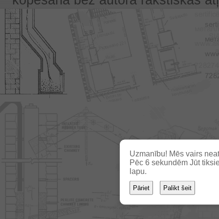
Uzmanību! Mēs vairs neat
Pēc
5
sekundēm Jūt tiksie
lapu.
Pāriet
Palikt šeit