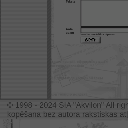
Teksts:
Anti-
spam
Ievadiet norādītos ciparus:
© 1998 - 2024 SIA "Akvilon" All rig
kopēšana bez autora rakstiskas atļa