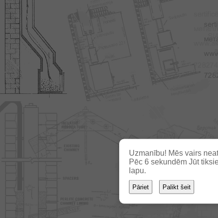
Uzmanību! Mēs vairs neat
Pēc
6
sekundēm Jūt tiksie
lapu.
Pāriet
Palikt šeit