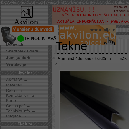
SIA "Akvilon" | metāla dūmvadi | skursteņi | skārdnieku jumtu jumiķu darbi | skārdniecība | ve
par mums
produkcija ▼
Pakalpojumi
Tekne
Dūmvadi
Skārdnieku darbi
Jumiķu darbi
Kantainā ūdensnoteksistēma
nāka
>
Ventilācija
Izvēlne
→
AKCIJAS
→
Materiāli
→
Raksti
→
Kontaktu forma
→
Karte
→
Cenas pdf
→
Tehniskā info
→
Piegāde
Skaitītāji