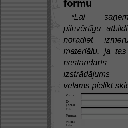
formu
*Lai saņem
pilnvērtīgu atbild
norādiet izmēru
materiālu, ja tas
nestandarts
izstrādājums
vēlams pielikt skic
Vārds:
E-
pasts:
Tālr.:
Temats:
Pielikt
failu: