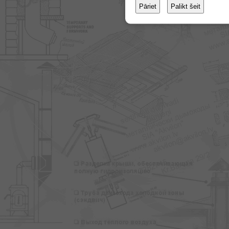
Pāriet
Palikt šeit