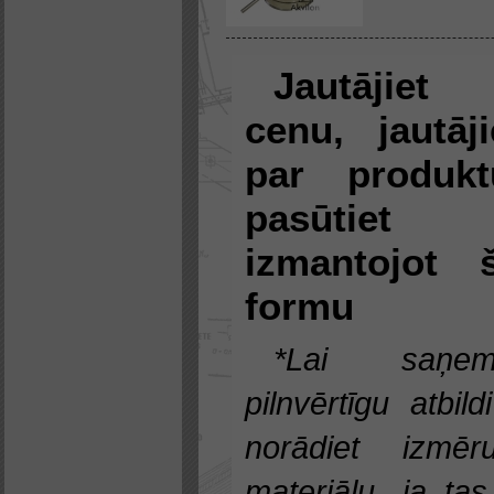
Jautājiet
cenu, jautāji
par produkt
pasūtiet
izmantojot 
formu
*Lai saņem
pilnvērtīgu atbild
norādiet izmēru
materiālu, ja tas