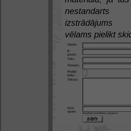
nestandarts
izstrādājums
vēlams pielikt skic
Vārds:
E-
pasts:
Tālr.:
Temats:
Pielikt
failu:
Teksts:
Anti-
spam
Ievadiet norādītos ciparus: