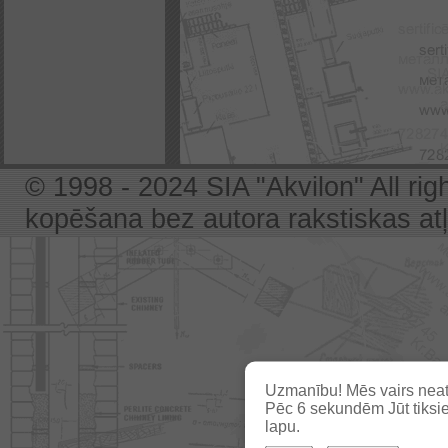
© 1998 - 2024 SIA "Akvilon" All rig
kopēšana bez autora rakstiskas atļa
Uzmanību! Mēs vairs neat
Pēc
5
sekundēm Jūt tiksie
lapu.