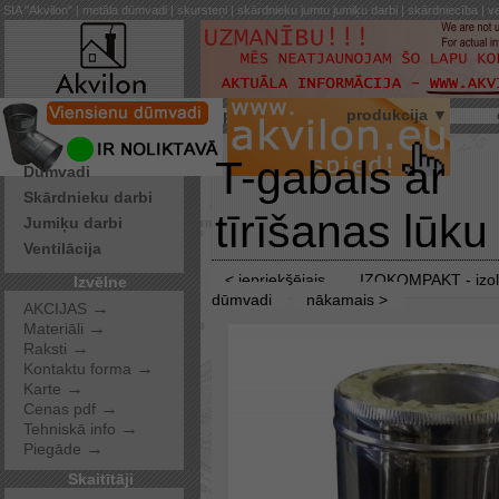
SIA "Akvilon" | metāla dūmvadi | skursteņi | skārdnieku jumtu jumiķu darbi | skārdniecība | ve
par mums
produkcija ▼
Pakalpojumi
T-gabals ar
Dūmvadi
Skārdnieku darbi
tīrīšanas lūku
Jumiķu darbi
Ventilācija
< iepriekšējais
IZOKOMPAKT - izol
Izvēlne
dūmvadi
nākamais >
→
AKCIJAS
→
Materiāli
→
Raksti
→
Kontaktu forma
→
Karte
→
Cenas pdf
→
Tehniskā info
→
Piegāde
Skaitītāji