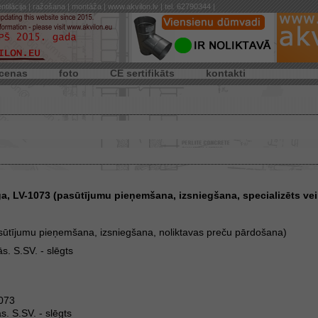
ntilācija | ražošana | montāža | www.akvilon.lv | tel. 62790344 |
cenas
foto
CE sertifikāts
kontakti
a, LV-1073 (pasūtījumu pieņemšana, izsniegšana, specializēts veik
sūtījumu pieņemšana, izsniegšana, noliktavas preču pārdošana)
s. S.SV. - slēgts
073
s. S.SV. - slēgts