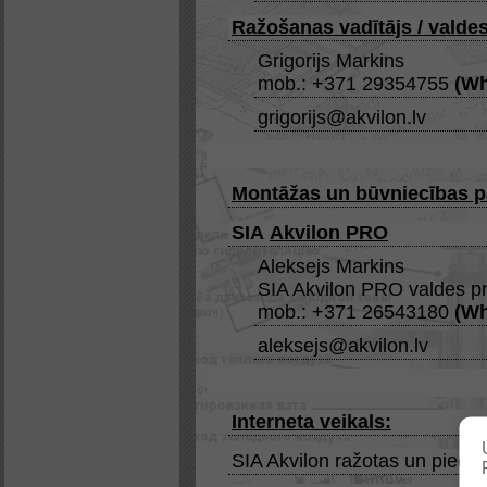
Ražošanas vadītājs / valdes
Grigorijs Markins
mob.: +371 29354755
(
Wh
grigorijs@akvilon.lv
Montāžas un būvniecības p
SIA
Akvilon PRO
Aleksejs Markins
SIA Akvilon PRO valdes pr
mob.: +371 26543180
(
Wh
aleksejs@akvilon.lv
Interneta veikals:
SIA Akvilon ražotas un piedāv