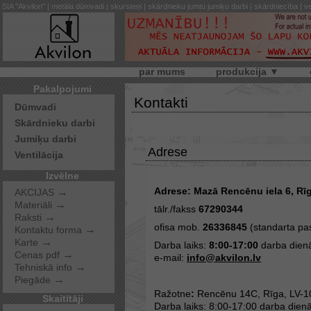
SIA "Akvilon" | metāla dūmvadi | skursteņi | skārdnieku jumtu jumiķu darbi | skārdniecība | ve
par mums
produkcija ▼
Pakalpojumi
Kontakti
Dūmvadi
Skārdnieku darbi
Jumiķu darbi
Adrese
Ventilācija
Izvēlne
Adrese: Mazā Rencēnu iela 6, Rīg
→
AKCIJAS
→
Materiāli
tālr./fakss
67290344
→
Raksti
ofisa mob.
26336845
(standarta pa
→
Kontaktu forma
→
Karte
Darba laiks:
8:00-17:00
darba dienā
→
Cenas pdf
e-mail:
info@akvilon.lv
→
Tehniskā info
→
Piegāde
Ražotne
:
Rencēnu 14C, Rīga, LV-1
Skaitītāji
Darba laiks: 8:00-17:00 darba dienā