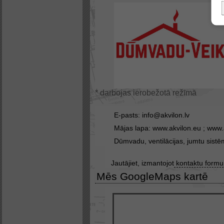
* darbojas ierobežotā režīmā
E-pasts:
info@akvilon.lv
Mājas lapa:
www.akvilon.eu
;
www.a
Dūmvadu, ventilācijas, jumtu sistēm
Jautājiet, izmantojot
kontaktu formu
Mēs GoogleMaps kartē