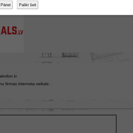
Pāriet
Palikt šeit
kvilon.lv
u firmas interneta veikals :