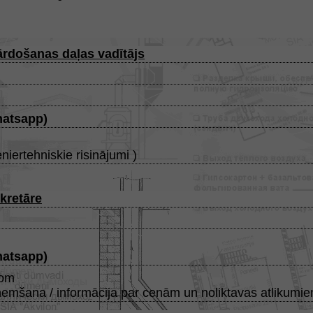
pārdošanas daļas vadītājs
atsapp
)
eniertehniskie risinājumi )
ekretāre
atsapp
)
com
ņemšana / informācija par cenām un noliktavas atlikumi