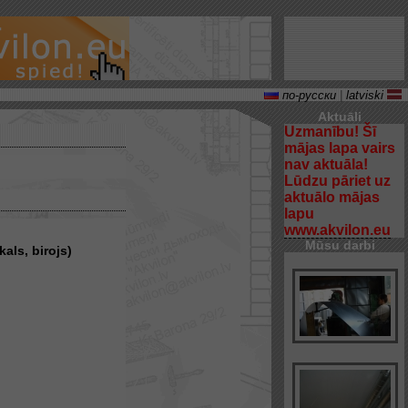
по-русски
|
latviski
Aktuāli
Uzmanību! Šī
mājas lapa vairs
nav aktuāla!
Lūdzu pāriet uz
aktuālo mājas
lapu
www.akvilon.eu
Mūsu darbi
als, birojs)