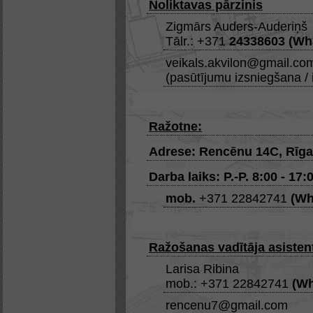
Noliktavas pārzinis
Zigmārs Auders-Auderiņš
Tālr.: +371
24338603
(
Wh
veikals.akvilon@gmail.co
(pasūtījumu izsniegšana / 
Ražotne:
Adrese: Rencēnu 14C, Rīg
Darba laiks: P.-P. 8:00 - 17:0
mob.
+371 22842741
(
Wh
Ražošanas vadītāja asisten
Larisa Ribina
mob.: +371 22842741
(
Wh
rencenu7@gmail.com