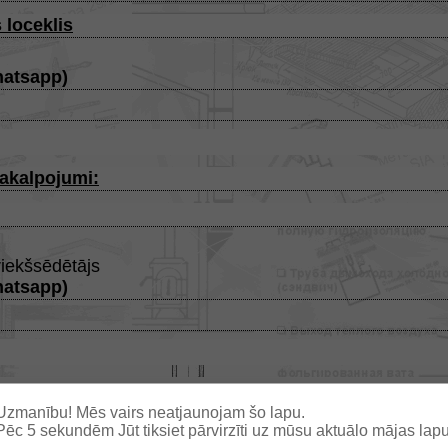
 loceklis
atsapp
)
akalpojumi:
iekšsēdētājs
atsapp
)
Uzmanību! Mēs vairs neatjaunojam šo lapu.
ātas produkcijas interneta veikals
Pēc
4
sekundēm Jūt tiksiet pārvirzīti uz mūsu aktuālo mājas lapu