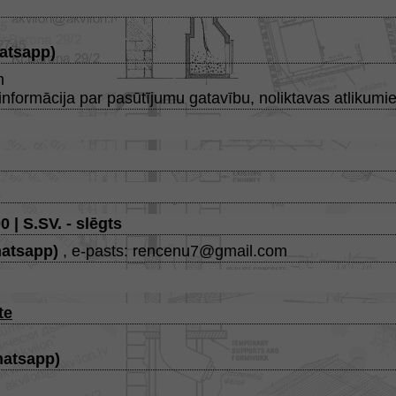
atsapp
)
m
informācija par pasūtījumu gatavību, noliktavas atlikumi
a
0 | S.SV. - slēgts
atsapp
)
, e-pasts: rencenu7@gmail.com
te
atsapp
)