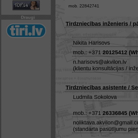
mob. 22842741
Draugi
Tirdzniecības inženieris / 
Nikita Harisovs
mob.: +371
20125412
(
Wh
n.harisovs@akvilon.lv
(klientu konsultācijas / inž
Tirdzniecības asistente / S
Ludmila Sokolova
mob.: +371
26336845
(
Wh
noliktava.akvilon@gmail.
(standarta pasūtījumu pie