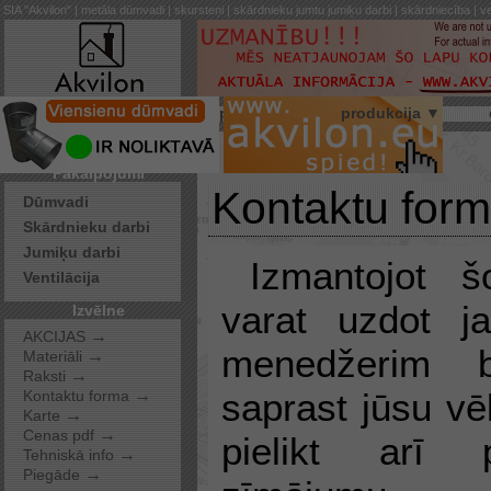
SIA "Akvilon" | metāla dūmvadi | skursteņi | skārdnieku jumtu jumiķu darbi | skārdniecība | ve
par mums
produkcija ▼
Pakalpojumi
Kontaktu for
Dūmvadi
Skārdnieku darbi
Jumiķu darbi
Izmantojot 
Ventilācija
varat uzdot ja
Izvēlne
→
AKCIJAS
menedžerim b
→
Materiāli
→
Raksti
→
saprast jūsu vē
Kontaktu forma
→
Karte
→
Cenas pdf
pielikt arī p
→
Tehniskā info
→
Piegāde