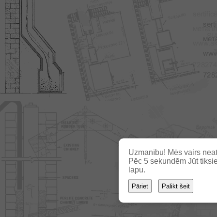
Uzmanību! Mēs vairs neat
Pēc
5
sekundēm Jūt tiksie
lapu.
Pāriet
Palikt šeit