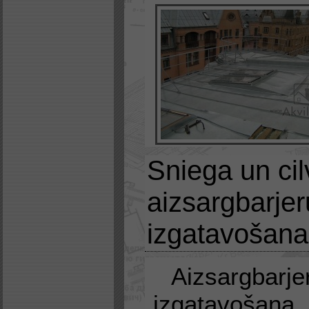
Sniega un ci
aizsargbarjer
izgatavošan
Aizsargbarje
izgatavošana