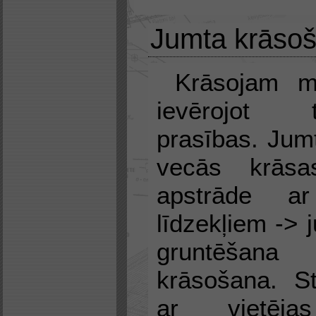
Jumta krāsoš
Krāsojam m
ievērojot te
prasības. Jumt
vecās krās
apstrāde ar
līdzekļiem ->
gruntēšan
krāsošana. S
ar vietēja