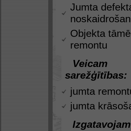
Jumta defekt
noskaidroša
Objekta tām
remontu
Veicam 
sarežģītības:
jumta remont
jumta krāsoš
Izgatavoja