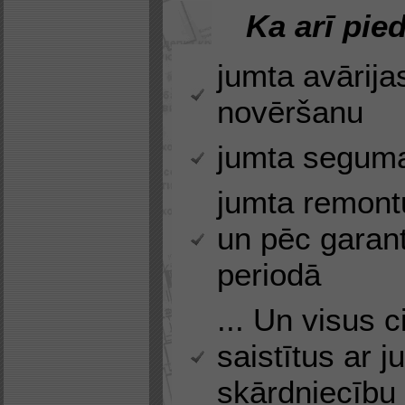
Ka arī pie
jumta avārija
novēršanu
jumta segum
jumta remontu
un pēc garant
periodā
... Un visus 
saistītus ar 
skārdniecību