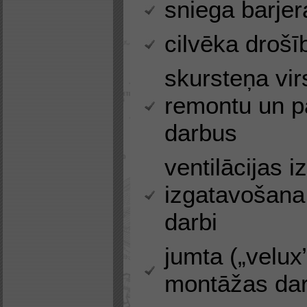
sniega barjer
cilvēka drošī
skursteņa vir
remontu un 
darbus
ventilācijas 
izgatavošana
darbi
jumta („velux
montāžas dar