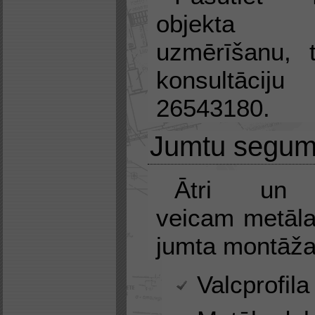
objekta a
uzmērīšanu, 
konsultāciju
26543180.
Jumtu segum
Ātri un p
veicam metāla
jumta montāža
Valcprofila 