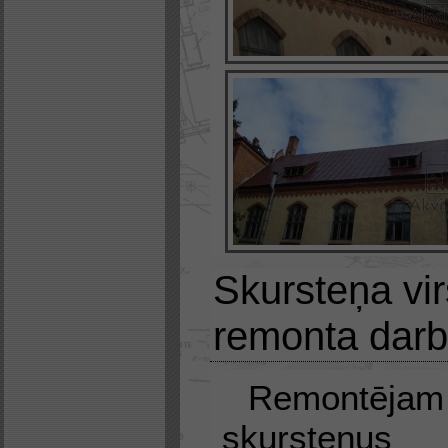
Skursteņa vi
remonta darb
Remontēj
skursteņus