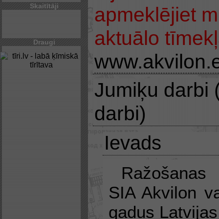
Skaitītāji
apmeklējiet m
aktuālo tīmekļ
Draugi
www.akvilon.
Jumiķu darbi 
darbi)
Ievads
Ražošana
SIA Akvilon v
gadus Latvijas