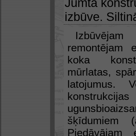
Jumta konstr
izbūve. Silti
Izbūvējam
remontējam e
koka konst
mūrlatas, spār
latojumus. 
konstrukcijas
ugunsbioaizsa
šķīdumiem (an
Piedāvājam 