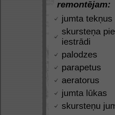
remontējam:
jumta tekņus
skursteņa pi
iestrādi
palodzes
parapetus
aeratorus
jumta lūkas
skursteņu ju