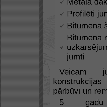
Metāla dak
Profilēti ju
Bitumena š
Bitumena r
uzkarsējum
jumti
Veicam j
konstrukci
pārbūvi un re
5 gadu 