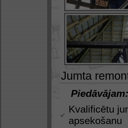
Jumta remont
Piedāvājam
Kvalificētu j
apsekošanu