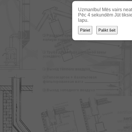
Uzmanību! Mēs vairs neat
Pēc
2
sekundēm Jūt tiksie
lapu.
Pāriet
Palikt šeit