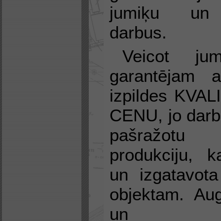
jumiķu un 
darbus.
Veicot ju
garantējam a
izpildes KVAL
CENU, jo darb
pašražot
produkciju, k
un izgatavota
objektam. Augs
un piere