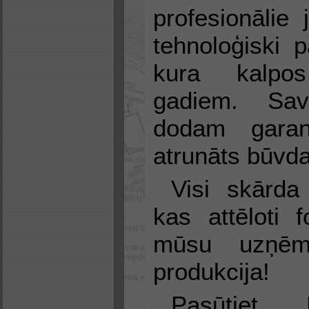
profesionālie 
tehnoloģiski p
kura kalpo
gadiem. Sa
dodam garant
atrunāts būvd
Visi skārda 
kas attēloti fo
mūsu uzņēm
produkcija!
Pasūtiet