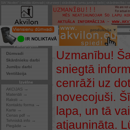
SIA "Akvilon" | metāla dūmvadi | skursteņi | skārdnieku jumtu jumiķu darbi | skārdniecība | ve
par mums
produkcija ▼
Pakalpojumi
Uzmanību! Ša
Dūmvadi
Skārdnieku darbi
sniegtā inform
Jumiķu darbi
Ventilācija
cenrāži uz doto
Izvēlne
→
AKCIJAS
novecojuši. Šī
→
Materiāli
→
Raksti
→
Kontaktu forma
lapa, un tā va
→
Karte
→
Cenas pdf
→
atjaunināta. 
Tehniskā info
→
Piegāde